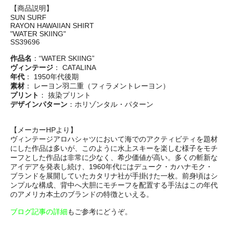
【商品説明】
SUN SURF
RAYON HAWAIIAN SHIRT
"WATER SKIING"
SS39696
作品名
：“WATER SKIING”
ヴィンテージ
： CATALINA
年代
： 1950年代後期
素材
： レーヨン羽二重（フィラメントレーヨン）
プリント
： 抜染プリント
デザインパターン
：ホリゾンタル・パターン
【メーカーHPより】
ヴィンテージアロハシャツにおいて海でのアクティビティを題材
にした作品は多いが、このように水上スキーを楽しむ様子をモチ
ーフとした作品は非常に少なく、希少価値が高い。多くの斬新な
アイデアを発表し続け、1960年代にはデューク・カハナモク・
ブランドを展開していたカタリナ社が手掛けた一枚。前身頃はシ
ンプルな構成、背中へ大胆にモチーフを配置する手法はこの年代
のアメリカ本土のブランドの特徴といえる。
ブログ記事の詳細
もご参考にどうぞ。