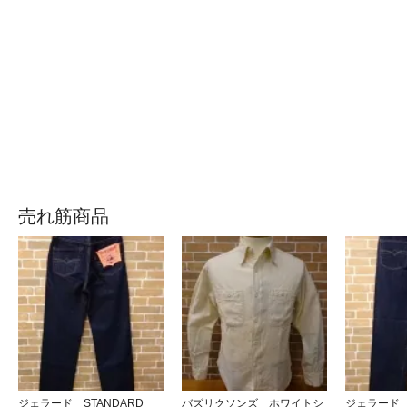
売れ筋商品
ジェラード STANDARD
バズリクソンズ ホワイトシ
ジェラード 