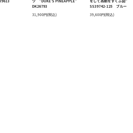
39613
ツ ”DUKE'S PINEAPPLE”
をして為朝をすくふ図”
DK26793
SS39742-125 ブルー
31,900円(税込)
39,600円(税込)