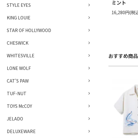
ミント
STYLE EYES
16,280円(税
KING LOUIE
STAR OF HOLLYWOOD
CHESWICK
おすすめ商品
WHITESVILLE
LONE WOLF
CAT'S PAW
TUF-NUT
TOYS McCOY
JELADO
DELUXEWARE