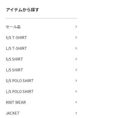
アイテムから探す
セール品
S/S T-SHIRT
L/S T-SHIRT
S/S SHIRT
L/S SHIRT
S/S POLO SHIRT
L/S POLO SHIRT
KNIT WEAR
JACKET