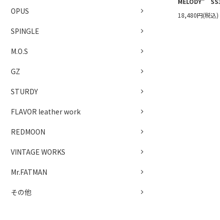
MELODY” SS
OPUS
18,480円(税込)
SPINGLE
M.O.S
GZ
STURDY
FLAVOR leather work
REDMOON
VINTAGE WORKS
Mr.FATMAN
その他