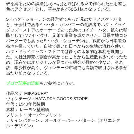
鼓を縛るための調緒(しらべお)と呼ばれる麻で作られた紐を差し
色のアクセントとし、華やかさが光る1枚となっている。
S・ハタ・ショーテンの経営者であった兄のサドノスケ・ハタ
と、子会社であるY・ハタ・カンパニーの創設者でハタ・ドライ
グッズ・ストアのオーナーであった弟のヨイチ・ハタ。彼らは移
民としてハワイへ渡り、兄弟で事業を成功させた。日系生地コン
バーターでもあったS・ハタ・ショーテンは、戦前から日本製の
布地を扱っていた。自社で築いた日本からの生地の流れを使い、
ハタ・ドライグッズ・ストアでは多くの印象的な和柄を展開し
た。同社は卸売の割合が高かったことから生産数も少なかったた
め、現在ではオリジナルが見つかる機会が極めて少ない。それ
故、希少性が高く、ヴィンテージ市場でも高額で取引される事が
当たり前となっている。
ブログ記事の詳細
もご参考にどうぞ。
作品名："MIKAGURA"
ヴィンテージ：HATA DRY GOODS STORE
年代：1940年代後期
素材： レーヨン壁縮緬
プリント： オーバープリント
デザインパターン： オールオーバー・パターン（オリエンタ
ル・デザイン）