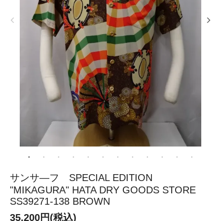
サンサ―フ SPECIAL EDITION
"MIKAGURA" HATA DRY GOODS STORE
SS39271-138 BROWN
35,200円(税込)