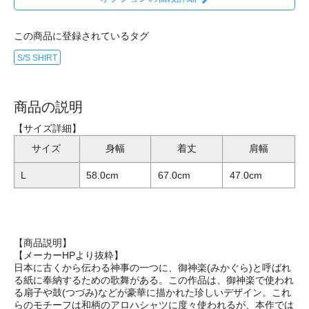
この商品に登録されているタグ
S/S SHIRT
商品の説明
【サイズ詳細】
サイズ
身幅
着丈
肩幅
L
58.0cm
67.0cm
47.0cm
【商品説明】
【メーカーHPより抜粋】
日本に古くから伝わる神事の一つに、御神楽(みかぐら)と呼ばれ
る紙に奉納するための歌舞がある。この作品は、御神楽で使われ
る扇子や鼓(つづみ)などが豪華に描かれた珍しいデザイン。これ
らのモチーフは和柄のアロハシャツに度々使われるが、本作では