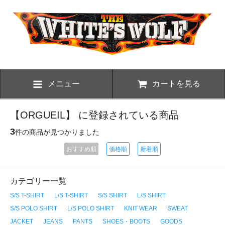
メニュー
カートを見る
【ORGUEIL】 に登録されている商品
3
件の商品が見つかりました
おすすめ順
価格順
新着順
カテゴリー一覧
S/S T-SHIRT
L/S T-SHIRT
S/S SHIRT
L/S SHIRT
S/S POLO SHIRT
L/S POLO SHIRT
KNIT WEAR
SWEAT
JACKET
JEANS
PANTS
SHOES・BOOTS
GOODS