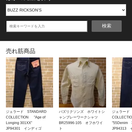
検索
売れ筋商品
ジェラード STANDARD
バズリクソンズ ホワイトシ
ジェラード 
COLLECTION ”Age of
ャンブレーワークシャツ
COLLECT
Longing 301XX”
BR25996-105 オフホワイ
”55Denim
JP94301 インディゴ
ト
JP94313