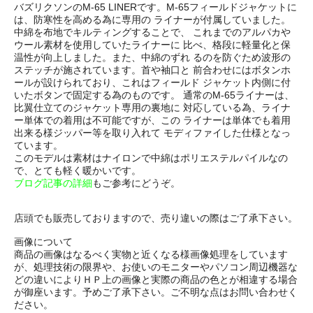
バズリクソンのM-65 LINERです。M-65フィールドジャケットに
は、防寒性を高める為に専用の ライナーが付属していました。
中綿を布地でキルティングすることで、 これまでのアルパカや
ウール素材を使用していたライナーに 比べ、格段に軽量化と保
温性が向上しました。また、中綿のずれ るのを防ぐため波形の
ステッチが施されています。首や袖口と 前合わせにはボタンホ
ールが設けられており、これはフィールド ジャケット内側に付
いたボタンで固定する為のものです。 通常のM-65ライナーは、
比翼仕立てのジャケット専用の裏地に 対応している為、ライナ
ー単体での着用は不可能ですが、この ライナーは単体でも着用
出来る様ジッパー等を取り入れて モディファイした仕様となっ
ています。
このモデルは素材はナイロンで中綿はポリエステルパイルなの
で、とても軽く暖かいです。
ブログ記事の詳細
もご参考にどうぞ。
店頭でも販売しておりますので、売り違いの際はご了承下さい。
画像について
商品の画像はなるべく実物と近くなる様画像処理をしています
が、処理技術の限界や、お使いのモニターやパソコン周辺機器な
どの違いによりＨＰ上の画像と実際の商品の色とが相違する場合
が御座います。予めご了承下さい。ご不明な点はお問い合わせく
ださい。