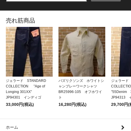
売れ筋商品
ジェラード STANDARD
バズリクソンズ ホワイトシ
ジェラード 
COLLECTION ”Age of
ャンブレーワークシャツ
COLLECT
Longing 301XX”
BR25996-105 オフホワイ
”55Denim
JP94301 インディゴ
ト
JP94313
33,000円(税込)
16,280円(税込)
29,700円
ホーム