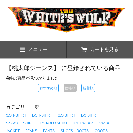
メニュー
カートを見る
【桃太郎ジーンズ】 に登録されている商品
4
件の商品が見つかりました
おすすめ順
価格順
新着順
カテゴリー一覧
S/S T-SHIRT
L/S T-SHIRT
S/S SHIRT
L/S SHIRT
S/S POLO SHIRT
L/S POLO SHIRT
KNIT WEAR
SWEAT
JACKET
JEANS
PANTS
SHOES・BOOTS
GOODS