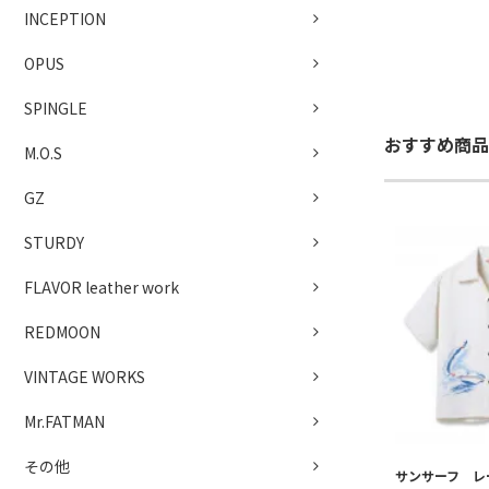
INCEPTION
OPUS
SPINGLE
おすすめ商品
M.O.S
GZ
STURDY
FLAVOR leather work
REDMOON
VINTAGE WORKS
Mr.FATMAN
その他
サンサーフ レ