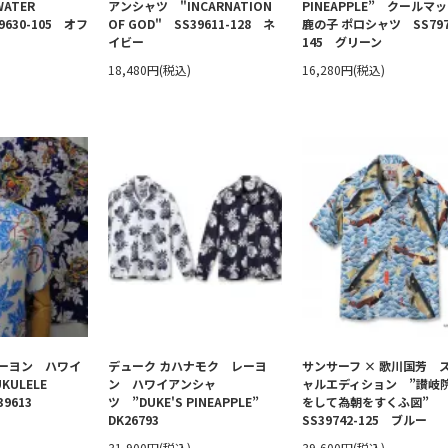
ATER
アンシャツ "INCARNATION
PINEAPPLE” クールマ
39630-105 オフ
OF GOD" SS39611-128 ネ
鹿の子 ポロシャツ SS797
イビー
145 グリーン
18,480円(税込)
16,280円(税込)
ーヨン ハワイ
デューク カハナモク レーヨ
サンサーフ × 歌川国芳 
ULELE
ン ハワイアンシャ
ャルエディション ”讃岐
39613
ツ ”DUKE'S PINEAPPLE”
をして為朝をすくふ図”
DK26793
SS39742-125 ブルー
31,900円(税込)
39,600円(税込)