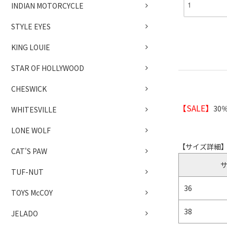
INDIAN MOTORCYCLE
STYLE EYES
KING LOUIE
STAR OF HOLLYWOOD
CHESWICK
【SALE】
30
WHITESVILLE
LONE WOLF
【サイズ詳細
CAT'S PAW
TUF-NUT
36
TOYS McCOY
38
JELADO