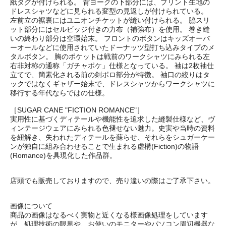
紙タグが付けられる。 背ヨークの下部分には、プリント生地の
ドレスシャツなどに見られる変型の見返しが付けられている。
左前立の裾裏にはユニオンチケットが縫い付けられる。 脇スリ
ット部分にはセルビッジ付きの力布（補強布）を使用。 巻き縫
いの終わり部分は空環始末。 フロントのボタンはキッズオーバ
ーオールなどに使用されていたドーナッツ型打ち込みタイプのメ
タルボタン。 胸のポケットは戦前のワークシャツにみられる左
右非対称の通称「ガチャポケ」仕様となっている。 袖は2枚袖仕
立てで、簡素化される前の剣ボロ部分が特徴。 袖口の絞りはタ
ックではなくギャザー始末で、ドレスシャツからワークシャツに
移行する年代ならではの仕様。
［SUGAR CANE "FICTION ROMANCE"］
実用性に基づくディテールや機能性を追求した縫製仕様など、ヴ
ィンテージウェアにみられる色褪せない魅力。史実や当時の資料
を紐解き、失われたディテールを蘇らせ、それらをシュガーケー
ンが独自に組み合わせることで生まれる虚構(Fiction)の物語
(Romance)を具現化した作品群。
店頭でも販売しておりますので、売り違いの際はご了承下さい。
画像について
商品の画像はなるべく実物と近くなる様画像処理をしています
が、処理技術の限界や、お使いのモニターやパソコン周辺機器な