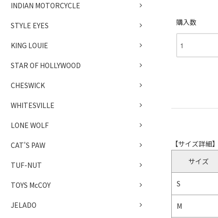
INDIAN MOTORCYCLE
購入数
STYLE EYES
KING LOUIE
STAR OF HOLLYWOOD
CHESWICK
WHITESVILLE
LONE WOLF
【サイズ詳細
CAT'S PAW
サイズ
TUF-NUT
S
TOYS McCOY
JELADO
M