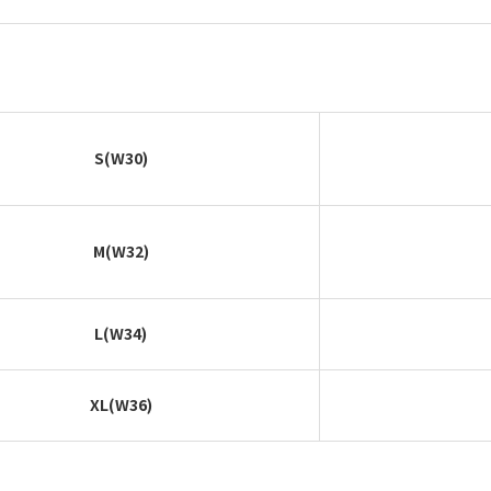
S(W30)
M(W32)
L(W34)
XL(W36)