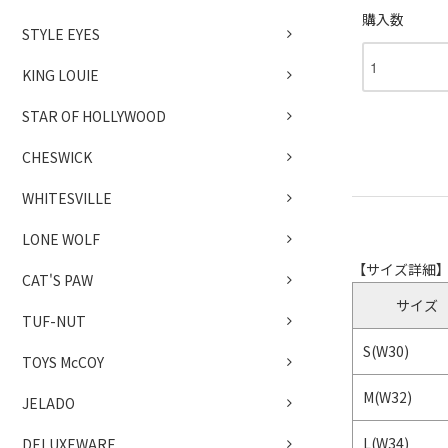
購入数
STYLE EYES
KING LOUIE
STAR OF HOLLYWOOD
CHESWICK
WHITESVILLE
LONE WOLF
【サイズ詳細
CAT'S PAW
サイズ
TUF-NUT
S(W30)
TOYS McCOY
M(W32)
JELADO
L(W34)
DELUXEWARE