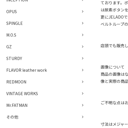
ております。
は尿素ボタン
OPUS
更にJELAD
SPINGLE
ベルトループ
M.O.S
店頭でも販売
GZ
STURDY
画像について
FLAVOR leather work
商品の画像は
像と実際の商
REDMOON
VINTAGE WORKS
ご不明な点は
Mr.FATMAN
その他
寸法はメジャ