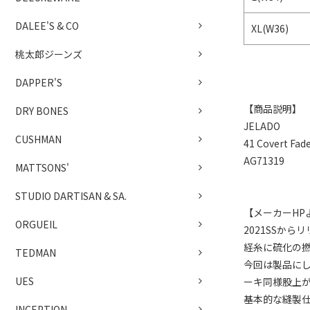
DALEE'S & CO
XL(W36)
桃太郎ジーンズ
DAPPER'S
【商品説明】
DRY BONES
JELADO
CUSHMAN
41 Covert Fad
AG71319
MATTSONS'
STUDIO DARTISAN & SA.
【メーカーHP
ORGUEIL
2021SSか
経糸に硫化の
TEDMAN
今回は製品に
UES
ーキ同様股上
基本的な縫製仕
INCEPTION