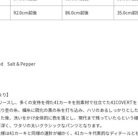
92.0cm前後
86.0cm前後
35.0cm前
ed Salt & Pepper
より】
らリリースし、多くの支持を得た41カーキを別素材で仕立てた41COVERT
撚り杢の糸、緯糸に硫化の黒の糸を打ち込み、ハリのあるしっかりとし
した後、洗いをかけ全体的に色を落とし、現代まで残っていたらという褪
が深く、ワタリの太いクラシックなパンツとなります。
様は41カーキと同様の運針が細かく、41カーキ代表的なディテール