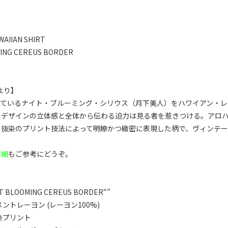
WAIIAN SHIRT
ING CEREUS BORDER
より】
っているナイト・ブルーミング・シリウス（月下美人）をハワイアン・レ
、デザインの立体感と全体から伝わる迫力は見る者を惹きつける。アロ
を抜染のプリント技法によって明瞭かつ緻密に表現した柄で、ヴィンテ
詳細
もご参考にどうぞ。
 BLOOMING CEREUS BORDER“”
ントレーヨン (レーヨン100%)
染プリント