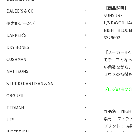
【商品説明】
DALEE'S & CO
SUNSURF
L/S RAYON HA
桃太郎ジーンズ
NIGHT BLOOM
DAPPER'S
SS29602
DRY BONES
【メーカーHP
CUSHMAN
モチーフとな
い色数ながら
MATTSONS'
リウスの特徴
STUDIO DARTISAN & SA.
ブログ記事の
ORGUEIL
TEDMAN
作品名： NIGHT
素材： フィラメ
UES
プリント： 抜
INCEPTION