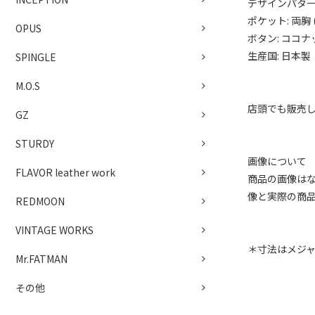
デザインパタ
ポケット: 両胸 
OPUS
ボタン: ココナ
生産国: 日本製
SPINGLE
M.O.S
店頭でも販売
GZ
STURDY
画像について
FLAVOR leather work
商品の画像は
像と実際の商
REDMOON
VINTAGE WORKS
＊寸法はメジ
Mr.FATMAN
その他