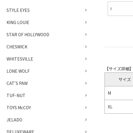
STYLE EYES
KING LOUIE
STAR OF HOLLYWOOD
CHESWICK
WHITESVILLE
【サイズ詳細
LONE WOLF
サイズ
CAT'S PAW
M
TUF-NUT
XL
TOYS McCOY
JELADO
DELUXEWARE