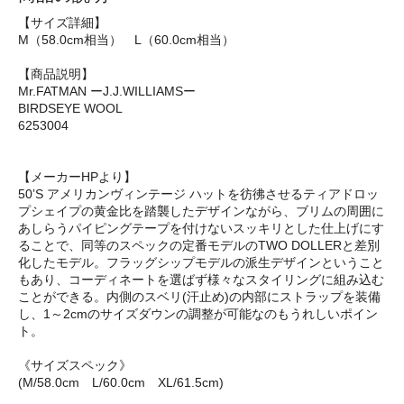
【サイズ詳細】
M（58.0cm相当） L（60.0cm相当）
【商品説明】
Mr.FATMAN ーJ.J.WILLIAMSー
BIRDSEYE WOOL
6253004
【メーカーHPより】
50’S アメリカンヴィンテージ ハットを彷彿させるティアドロッ
プシェイプの黄金比を踏襲したデザインながら、ブリムの周囲に
あしらうパイピングテープを付けないスッキリとした仕上げにす
ることで、同等のスペックの定番モデルのTWO DOLLERと差別
化したモデル。フラッグシップモデルの派生デザインということ
もあり、コーディネートを選ばず様々なスタイリングに組み込む
ことができる。内側のスベリ(汗止め)の内部にストラップを装備
し、1～2cmのサイズダウンの調整が可能なのもうれしいポイン
ト。
《サイズスペック》
(M/58.0cm L/60.0cm XL/61.5cm)