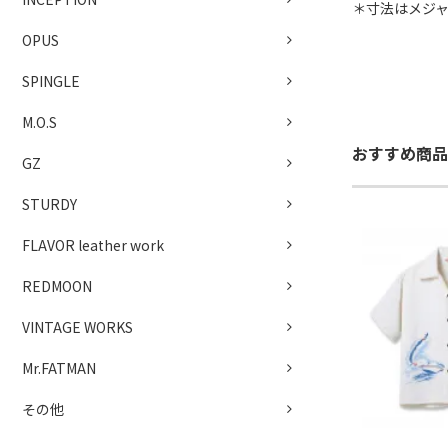
＊寸法はメジ
OPUS
SPINGLE
M.O.S
おすすめ商品
GZ
STURDY
FLAVOR leather work
REDMOON
VINTAGE WORKS
Mr.FATMAN
その他