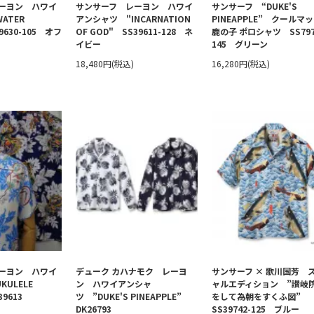
ーヨン ハワイ
サンサーフ レーヨン ハワイ
サンサーフ “DUKE'S
ATER
アンシャツ "INCARNATION
PINEAPPLE” クールマ
39630-105 オフ
OF GOD" SS39611-128 ネ
鹿の子 ポロシャツ SS797
イビー
145 グリーン
18,480円(税込)
16,280円(税込)
ーヨン ハワイ
デューク カハナモク レーヨ
サンサーフ × 歌川国芳 
ULELE
ン ハワイアンシャ
ャルエディション ”讃岐
39613
ツ ”DUKE'S PINEAPPLE”
をして為朝をすくふ図”
DK26793
SS39742-125 ブルー