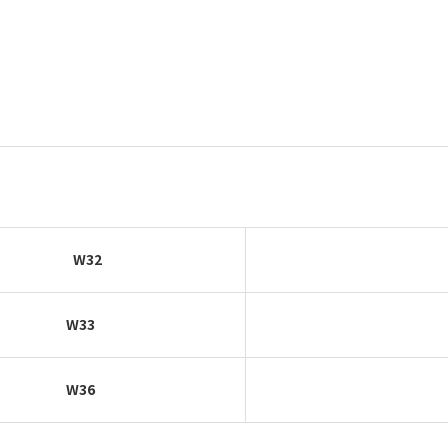
W32
W33
W36