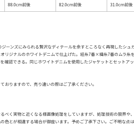
88.0cm前後
82.0cm前後
31.0cm前後
半のジーンズにみられる贅沢なディテールを余すところなく再現したシュ
オリジナルのホワイトデニムで仕上げた。経糸7番×緯糸7番のムラ糸
耳を確認できる。同じホワイトデニムを使用したジャケットとセットア
しておりますので、売り違いの際はご了承ください。
なるべく実物と近くなる様画像処理をしていますが、処理技術の限界や
品の色とが相違する場合が御座います。予めご了承下さい。ご不明な点