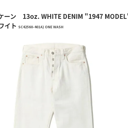
ン 13oz. WHITE DENIM "1947 MODEL" 
ホワイト
SC42560-401A) ONE WASH