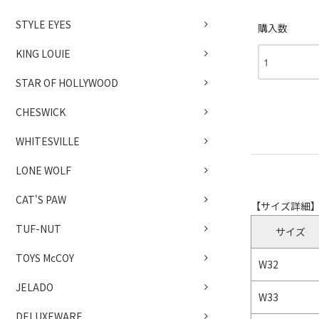
STYLE EYES
購入数
KING LOUIE
STAR OF HOLLYWOOD
CHESWICK
WHITESVILLE
LONE WOLF
CAT'S PAW
【サイズ詳細
TUF-NUT
サイズ
TOYS McCOY
W32
JELADO
W33
DELUXEWARE