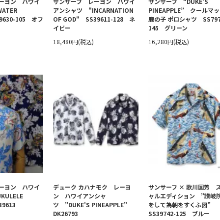
ーヨン ハワイ
サンサーフ レーヨン ハワイ
サンサーフ “DUKE'S
ATER
アンシャツ "INCARNATION
PINEAPPLE” クールマ
39630-105 オフ
OF GOD" SS39611-128 ネ
鹿の子 ポロシャツ SS797
イビー
145 グリーン
18,480円(税込)
16,280円(税込)
ーヨン ハワイ
デューク カハナモク レーヨ
サンサーフ × 歌川国芳 
ULELE
ン ハワイアンシャ
ャルエディション ”讃岐
39613
ツ ”DUKE'S PINEAPPLE”
をして為朝をすくふ図”
DK26793
SS39742-125 ブルー