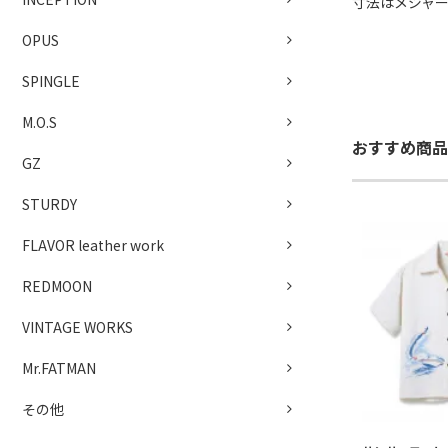
寸法はメジャ
OPUS
SPINGLE
M.O.S
おすすめ商品
GZ
STURDY
FLAVOR leather work
REDMOON
VINTAGE WORKS
Mr.FATMAN
その他