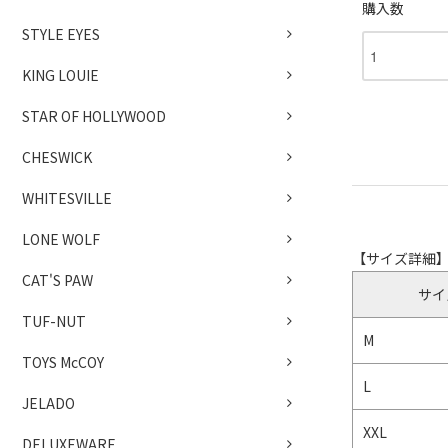
購入数
STYLE EYES
KING LOUIE
STAR OF HOLLYWOOD
CHESWICK
WHITESVILLE
LONE WOLF
【サイズ詳細
CAT'S PAW
サイ
TUF-NUT
M
TOYS McCOY
L
JELADO
XXL
DELUXEWARE