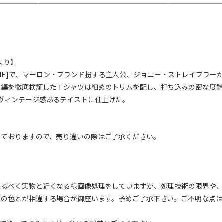
より】
 ONE]で、マーロン・ブランド扮する主人公、ジョニ－・ストレイブラ
本編を徹底検証したＴシャツは細めのトリムを配し、打ち込みの密な度詰
るヴィンテージ感あるテイストに仕上げた。
しておりますので、売り違いの際はご了承ください。
なるべく実物と近くなる様画像処理をしていますが、処理技術の限界や
品の色とが相違する場合が御座います。予めご了承下さい。ご不明な点