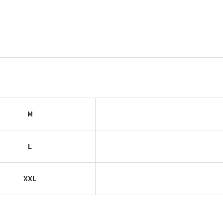
M
L
XXL