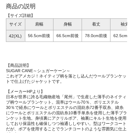
商品の説明
【サイズ詳細】
サイズ
肩幅
身幅
着丈
袖丈
56.5cm前後
66.5cm前後
78.0cm前後
62.5cm前
42(XL)
【商品説明】
SUGAR CANE～シュガーケーン～
これぞアメカジ！ネイティブ柄を落とし込んだウールブランケッ
トで仕上げたジャケットです。
【メーカーHPより】
日本が世界に誇る毛織物産地「尾州」で生産した薄手のネイティ
ブ柄ウールブランケット。混率はウール70％、ポリエステル
30％で経糸にウールとポリエステルの混紡糸72番手双糸、緯糸
にウールとポリエステルの混紡糸10番手単糸を使用した薄手ブラ
ンケット生地。身頃裏にアクリルボア、袖裏にキルト生地を使用
しており保温性も確保しつつ袖通ししやすい。型はワークコート
だが、ボアを使用することでランチコートのような雰囲気に仕上