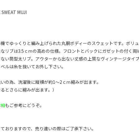
E SWEAT MUJI
み機でゆっくりと編み上げられた丸胴ボディーのスウェットです。ボリ
なリブは3.5ｃｍの高めの仕様。フロントとバックにガゼットの付く両
のない筒型太リブ。アウターから出ない丈感の上質なヴィンテージタイ
ラベルは糸を抜いてお外し下さい。
いの為、洗濯後に縦横が約1～2ｃｍ縮みが出ます。
けるとさらに縮みが出ます。）
詳細
もご参考にどうぞ。
しておりますので、売り違いの際はご了承下さい。