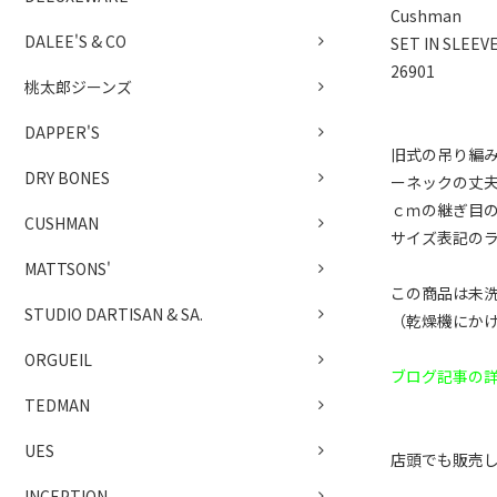
Cushman
DALEE'S & CO
SET IN SLEEV
26901
桃太郎ジーンズ
DAPPER'S
旧式の吊り編
DRY BONES
ーネックの丈夫
ｃｍの継ぎ目
CUSHMAN
サイズ表記の
MATTSONS'
この商品は未洗
STUDIO DARTISAN & SA.
（乾燥機にか
ORGUEIL
ブログ記事の
TEDMAN
UES
店頭でも販売
INCEPTION