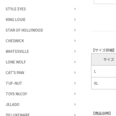
STYLE EYES
KING LOUIE
STAR OF HOLLYWOOD
CHESWICK
【サイズ詳細
WHITESVILLE
サイズ
LONE WOLF
L
CAT'S PAW
XL
TUF-NUT
TOYS McCOY
JELADO
【商品説明】
DELUXEWARE