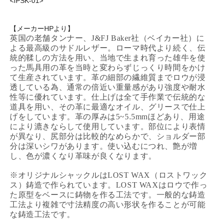
<IPSK-01>
【メーカーHPより】
英国の老舗タンナー、J&FJ Baker社（ベイカー社）に
よる最高級のサドルレザー。ローマ時代より続く、伝
統的鞣しの方法を用い、当地で生まれ育った雄牛を使
った馬具用の革を当時と変わらずじっくり時間をかけ
て生産されています。革の細部の繊維質までロウが浸
透している為、通常の倍近い重量感があり強度や耐水
性等に優れています。仕上げは全て手作業で伝統的な
道具を用い、その革に最適なオイル、グリースで仕上
げをしています。革の厚みは5~5.5mmほどあり、用途
により漉きならして使用しています。部位により表情
が異なり、尻部分は比較的なめらかで、ショルダー部
分は深いシワがあります。使い込むにつれ、艶が増
し、色が濃くなり革味が良くなります。
※オリジナルシャックルはLOST WAX（ロストワック
ス）鋳造で作られています。LOST WAXはロウで作っ
た原型をベースに鋳物を作る工法です。一般的な鋳造
工法より複雑で寸法精度の高い形状を作ることが可能
な鋳造工法です。