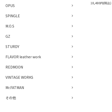
18,480円(税込)
OPUS
SPINGLE
M.O.S
GZ
STURDY
FLAVOR leather work
REDMOON
VINTAGE WORKS
Mr.FATMAN
その他