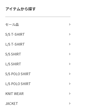
アイテムから探す
セール品
S/S T-SHIRT
L/S T-SHIRT
S/S SHIRT
L/S SHIRT
S/S POLO SHIRT
L/S POLO SHIRT
KNIT WEAR
JACKET