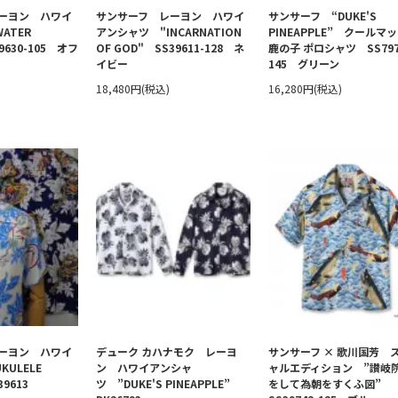
ーヨン ハワイ
サンサーフ レーヨン ハワイ
サンサーフ “DUKE'S
ATER
アンシャツ "INCARNATION
PINEAPPLE” クールマ
39630-105 オフ
OF GOD" SS39611-128 ネ
鹿の子 ポロシャツ SS797
イビー
145 グリーン
18,480円(税込)
16,280円(税込)
ーヨン ハワイ
デューク カハナモク レーヨ
サンサーフ × 歌川国芳 
ULELE
ン ハワイアンシャ
ャルエディション ”讃岐
39613
ツ ”DUKE'S PINEAPPLE”
をして為朝をすくふ図”