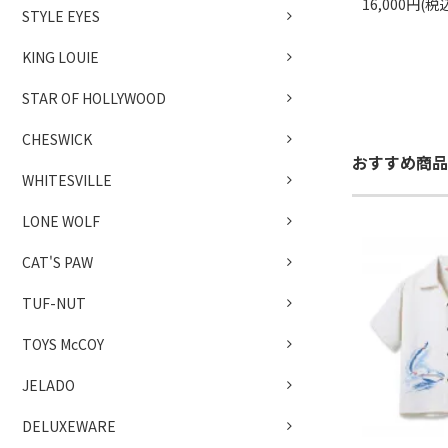
16,000円(税
STYLE EYES
KING LOUIE
STAR OF HOLLYWOOD
CHESWICK
おすすめ商品
WHITESVILLE
LONE WOLF
CAT'S PAW
TUF-NUT
TOYS McCOY
JELADO
DELUXEWARE