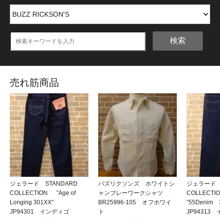
検索
売れ筋商品
ジェラード STANDARD
バズリクソンズ ホワイトシ
ジェラード 
COLLECTION ”Age of
ャンブレーワークシャツ
COLLECT
Longing 301XX”
BR25996-105 オフホワイ
”55Denim
JP94301 インディゴ
ト
JP94313